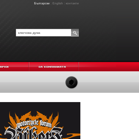
Български
|
English
|
контакти