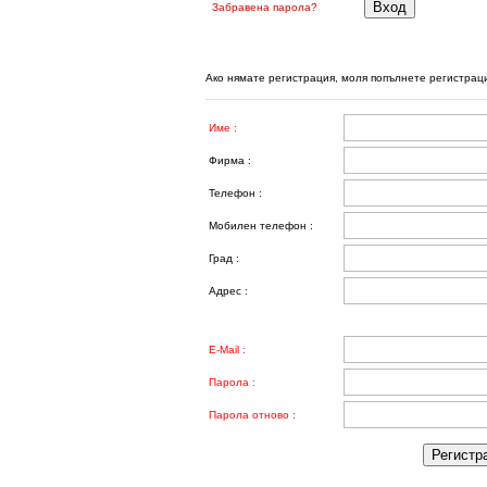
Забравена парола?
Ако нямате регистрация, моля попълнете регистра
Име :
Фирма :
Телефон :
Мобилен телефон :
Град :
Адрес :
E-Mail :
Парола :
Парола отново :