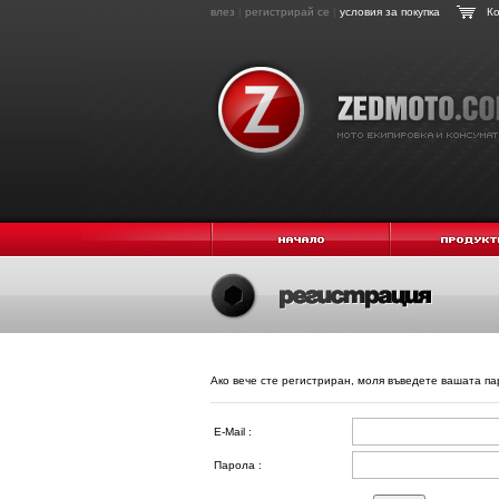
влез
|
регистрирай се
|
условия за покупка
Ко
Ако вече сте регистриран, моля въведете вашата п
E-Mail :
Парола :