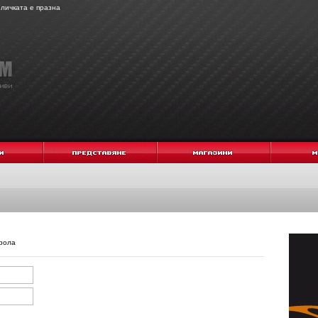
личката е празна
арола